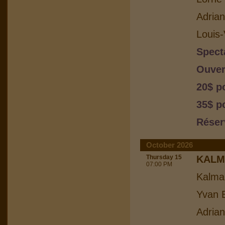
Adria
Louis-
Spect
Ouver
20$ p
35$ p
Réser
October 2026
Thursday 15
KALM
07:00 PM
Kalma
Yvan B
Adria