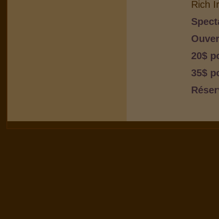
Rich I
Spect
Ouver
20$ p
35$ p
Réser