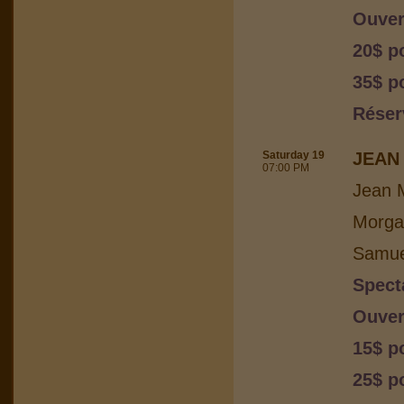
Ouver
20$ p
35$ po
Réser
Saturday 19
JEAN 
07:00 PM
Jean M
Morga
Samuel
Spect
Ouver
15$ p
25$ p