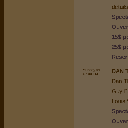
détail
Spect
Ouver
15$ p
25$ po
Réser
Sunday 09
DAN 
07:00 PM
Dan T
Guy Bo
Louis 
Spect
Ouver