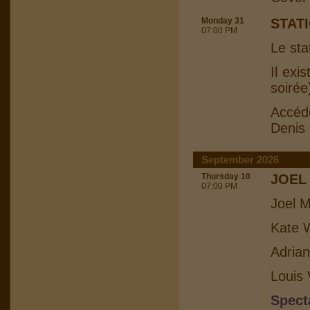
Monday 31
STAT
07:00 PM
Le sta
Il exi
soirée
Accéd
Denis
September 2026
Thursday 10
JOEL
07:00 PM
Joel M
Kate W
Adrian
Louis 
Spect