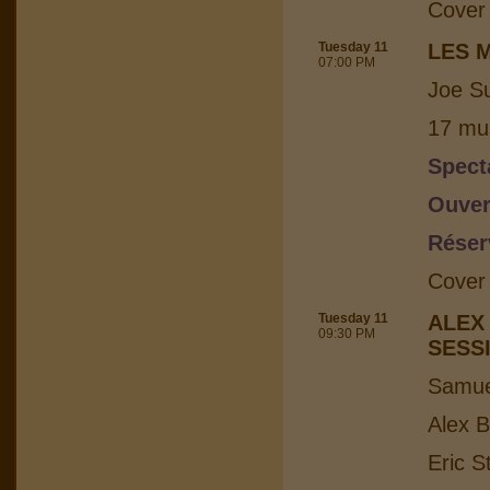
Cover
Tuesday 11
LES 
07:00 PM
Joe Su
17 mus
Spect
Ouver
Réser
Cover
Tuesday 11
ALEX
09:30 PM
SESS
Samuel
Alex B
Eric S