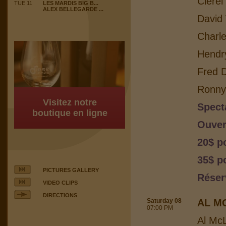
Clerel
TUE 11
LES MARDIS BIG B...
ALEX BELLEGARDE ...
David 
Charle
Hendr
Fred 
Ronny 
Visitez notre
Spect
boutique en ligne
Ouver
20$ p
35$ p
PICTURES GALLERY
Réser
VIDEO CLIPS
DIRECTIONS
Saturday 08
AL M
07:00 PM
Al Mc