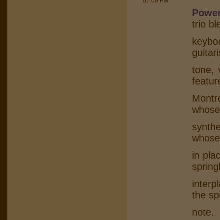
07:00 PM
Power
trio b
keybo
guitar
tone, 
featur
Montr
whose
synth
whose
in pla
spring
interp
the sp
note.