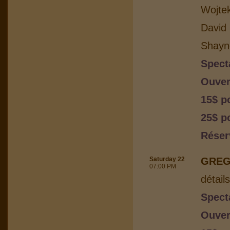
Wojtek
David 
Shayn
Spect
Ouver
15$ p
25$ po
Réser
Saturday 22
GREG
07:00 PM
détail
Spect
Ouver