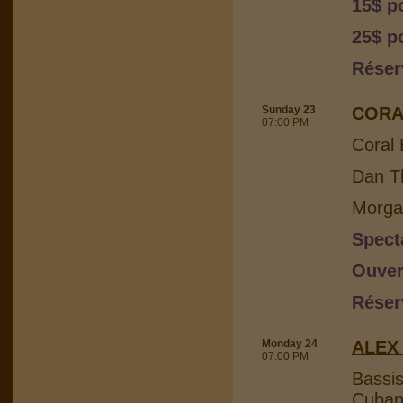
15$ p
25$ p
Réser
Sunday 23
CORA
07:00 PM
Coral 
Dan Th
Morga
Spect
Ouver
Réser
Monday 24
ALEX
07:00 PM
Bassis
Cuban 