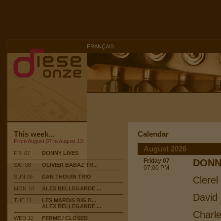
FRANÇAIS
This week...
Calendar
From August 07 to August 13
August 2026
FRI 07
DONNY LIVES
Friday 07
DONN
SAT 08
OLIVIER BABAZ TR...
07:00 PM
SUN 09
DAN THOUIN TRIO
Clerel
MON 10
ALEX BELLEGARDE ...
David 
TUE 11
LES MARDIS BIG B...
ALEX BELLEGARDE ...
Charle
WED 12
FERME / CLOSED