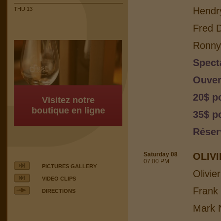
Hendr
THU 13
Fred 
Ronny 
Spect
Ouver
20$ p
Visitez notre
boutique en ligne
35$ p
Réser
Saturday 08
OLIV
07:00 PM
PICTURES GALLERY
Olivie
VIDEO CLIPS
Frank
DIRECTIONS
Mark N