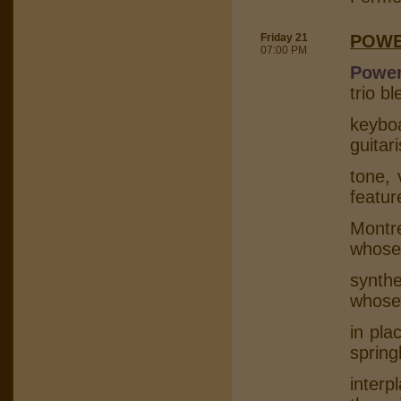
Friday 21
POWE
07:00 PM
Power
trio b
keybo
guitar
tone, 
featur
Montr
whose
synth
whose
in pla
spring
interp