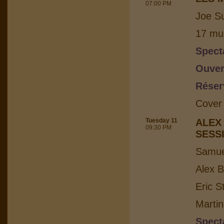
07:00 PM
Joe Su
17 mus
Spect
Ouver
Réser
Cover
Tuesday 11
ALEX
09:30 PM
SESS
Samuel
Alex B
Eric S
Martin
Spect