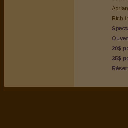
Adria
Rich I
Spect
Ouver
20$ p
35$ p
Réser