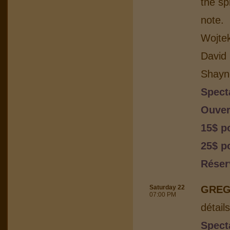
the sp
note.
Wojtek
David 
Shayn
Spect
Ouver
15$ p
25$ po
Réser
Saturday 22
GREG
07:00 PM
détail
Spect