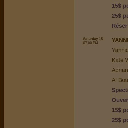
15$ p
25$ p
Réser
Saturday 15
YANN
07:00 PM
Yanni
Kate W
Adria
Al Bou
Spect
Ouver
15$ p
25$ p