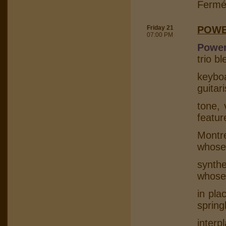
Fermé
Friday 21
POWE
07:00 PM
Power
trio b
keybo
guitar
tone, 
featur
Montr
whose
synth
whose
in pla
spring
interp