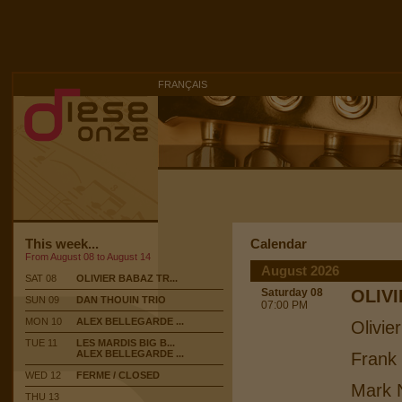
FRANÇAIS
This week...
Calendar
From August 08 to August 14
August 2026
SAT 08
OLIVIER BABAZ TR...
Saturday 08
OLIV
SUN 09
DAN THOUIN TRIO
07:00 PM
MON 10
ALEX BELLEGARDE ...
Olivie
TUE 11
LES MARDIS BIG B...
ALEX BELLEGARDE ...
Frank
WED 12
FERME / CLOSED
Mark N
THU 13