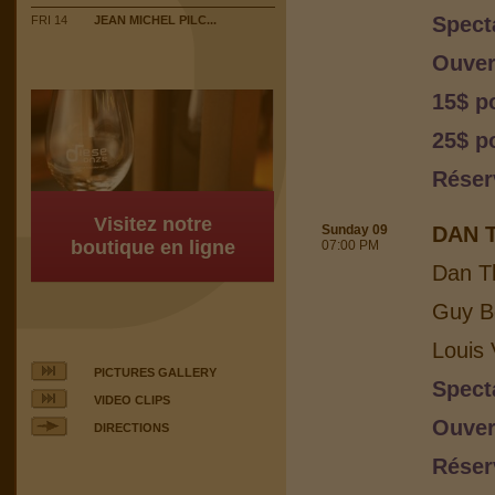
Spect
FRI 14
JEAN MICHEL PILC...
Ouver
15$ p
25$ po
Réser
Visitez notre
Sunday 09
DAN 
boutique en ligne
07:00 PM
Dan T
Guy Bo
Louis 
PICTURES GALLERY
Spect
VIDEO CLIPS
Ouver
DIRECTIONS
Réser