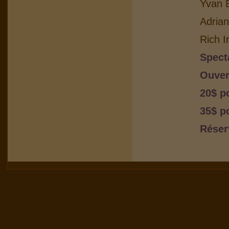
Yvan B
Adria
Rich I
Spect
Ouver
20$ p
35$ p
Réser