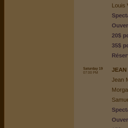
Louis 
Spect
Ouver
20$ p
35$ po
Réser
Saturday 19
JEAN 
07:00 PM
Jean M
Morga
Samuel
Spect
Ouver