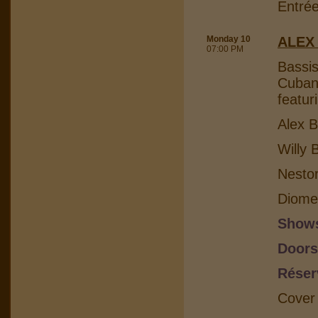
Entrée
Monday 10
ALEX
07:00 PM
Bassis
Cuban 
featur
Alex B
Willy 
Nesto
Diome
Shows
Doors
Réser
Cover