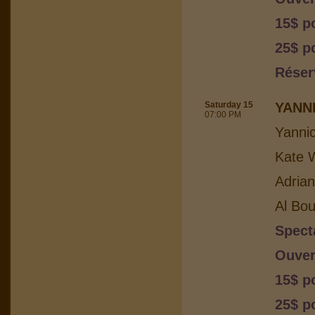
15$ p
25$ p
Réser
Saturday 15
YANN
07:00 PM
Yanni
Kate W
Adria
Al Bou
Spect
Ouver
15$ p
25$ p