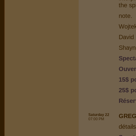
the sp
note.
Wojtek
David 
Shayn
Spect
Ouver
15$ p
25$ po
Réser
Saturday 22
GREG
07:00 PM
détail