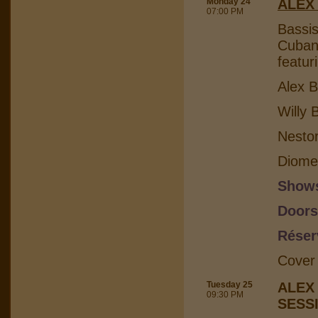
Monday 24
ALEX
07:00 PM
Bassis
Cuban 
featur
Alex B
Willy 
Nesto
Diome
Shows
Doors
Réser
Cover
Tuesday 25
ALEX
09:30 PM
SESS