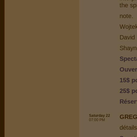
the sp
note.
Wojtek
David 
Shayn
Spect
Ouver
15$ p
25$ po
Réser
Saturday 22
GREG
07:00 PM
détail