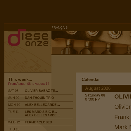
FRANÇAIS
This week...
Calendar
From August 08 to August 14
August 2026
SAT 08
OLIVIER BABAZ TR...
Saturday 08
OLIV
SUN 09
DAN THOUIN TRIO
07:00 PM
MON 10
ALEX BELLEGARDE ...
Olivie
TUE 11
LES MARDIS BIG B...
ALEX BELLEGARDE ...
Frank
WED 12
FERME / CLOSED
Mark N
THU 13