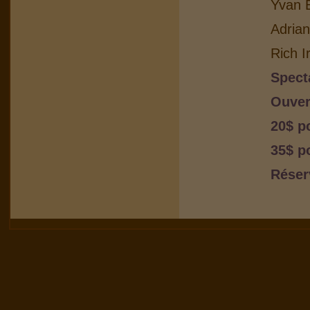
Yvan B
Adria
Rich I
Spect
Ouver
20$ p
35$ p
Réser