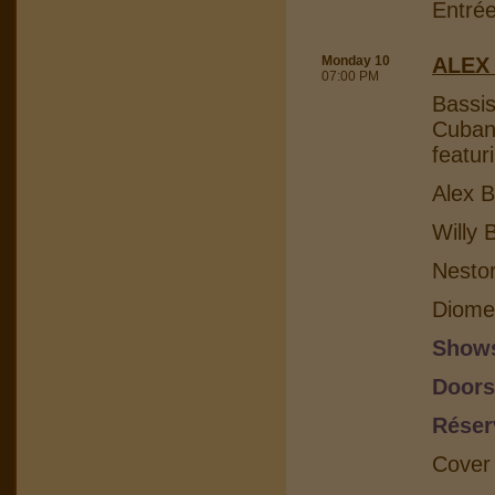
Entrée
Monday 10
ALEX
07:00 PM
Bassis
Cuban 
featur
Alex B
Willy 
Nesto
Diome
Shows
Doors
Réser
Cover