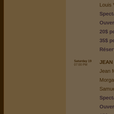
Louis 
Spect
Ouver
20$ p
35$ po
Réser
Saturday 19
JEAN 
07:00 PM
Jean M
Morga
Samuel
Spect
Ouver