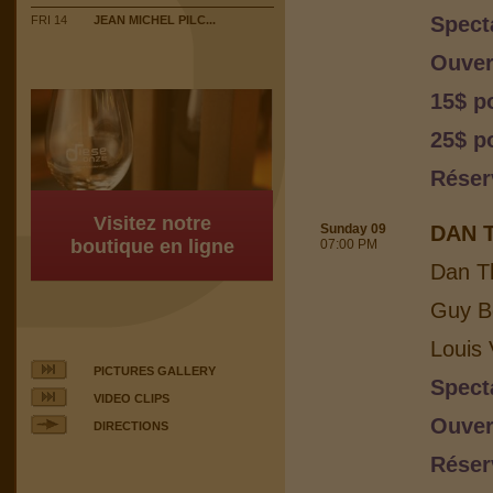
Spect
FRI 14
JEAN MICHEL PILC...
Ouver
15$ p
25$ po
Réser
Visitez notre
Sunday 09
DAN 
boutique en ligne
07:00 PM
Dan T
Guy Bo
Louis 
PICTURES GALLERY
Spect
VIDEO CLIPS
Ouver
DIRECTIONS
Réser