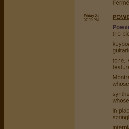
Fermé
Friday 21
POWE
07:00 PM
Power
trio b
keybo
guitar
tone, 
featur
Montr
whose
synth
whose
in pla
spring
interp