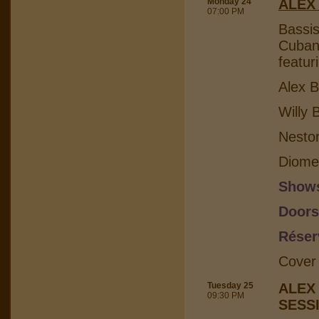
Monday 24
ALEX
07:00 PM
Bassis
Cuban 
featur
Alex B
Willy 
Nesto
Diome
Shows
Doors
Réser
Cover
Tuesday 25
ALEX
09:30 PM
SESS