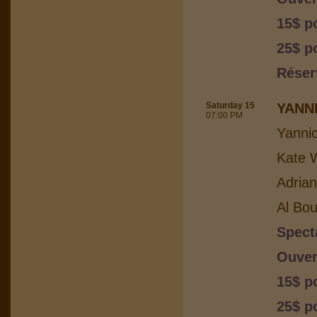
15$ p
25$ p
Réser
Saturday 15
YANN
07:00 PM
Yanni
Kate W
Adria
Al Bou
Spect
Ouver
15$ p
25$ p