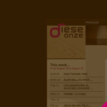
FRANÇAIS
This week...
From August 09 to August 15
SUN 09
DAN THOUIN TRIO
MON 10
ALEX BELLEGARDE ...
TUE 11
LES MARDIS BIG B...
ALEX BELLEGARDE ...
WED 12
FERME / CLOSED
THU 13
FRI 14
JEAN MICHEL PILC...