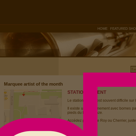
|
HOME
FEATURED SH
Marquee artist of the month
STATIONNEMENT
Le stationnement est souvent difficile sur 
Il existe un stationnement avec bornes p
pieds du Dièse Onze.
Accédez par la rue Roy ou Cherrier, juste