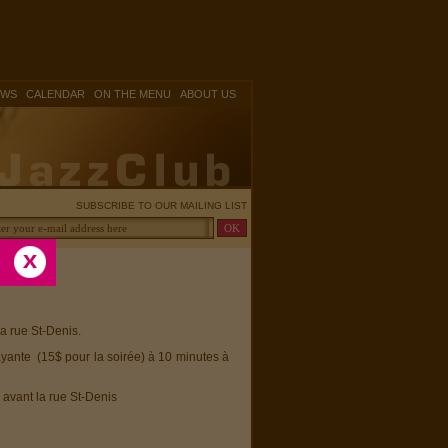
|
|
|
OWS
CALENDAR
ON THE MENU
ABOUT US
SUBSCRIBE TO OUR MAILING LIST
la rue St-Denis.
ayante (15$ pour la soirée) à 10 minutes à
 avant la rue St-Denis